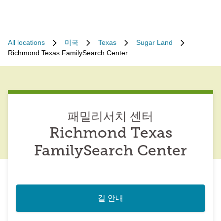
All locations
미국
Texas
Sugar Land
Richmond Texas FamilySearch Center
패밀리서치 센터
Richmond Texas
FamilySearch Center
길 안내