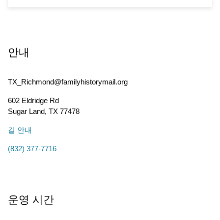
안내
TX_Richmond@familyhistorymail.org
602 Eldridge Rd
Sugar Land
,
TX
77478
길 안내
(832) 377-7716
운영 시간