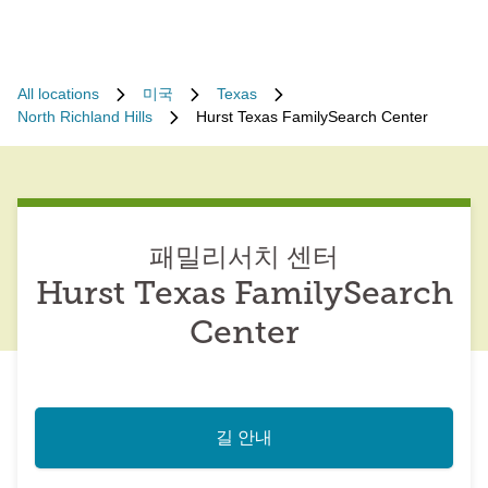
All locations
미국
Texas
North Richland Hills
Hurst Texas FamilySearch Center
패밀리서치 센터
Hurst Texas FamilySearch
Center
길 안내