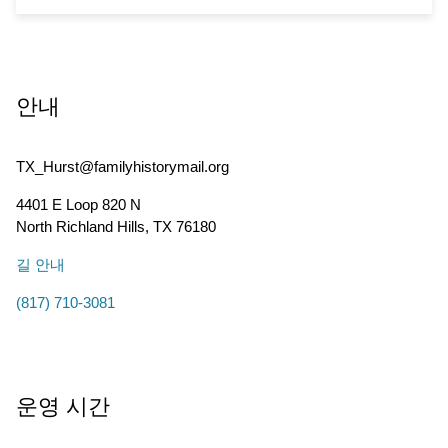
안내
TX_Hurst@familyhistorymail.org
4401 E Loop 820 N
North Richland Hills
,
TX
76180
길 안내
(817) 710-3081
운영 시간