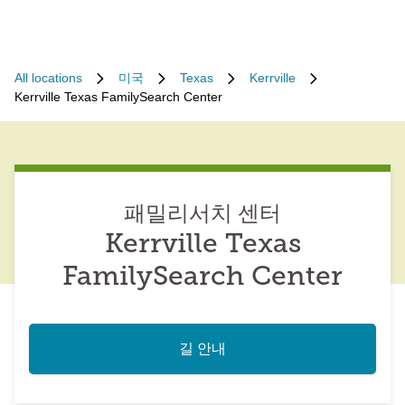
All locations
미국
Texas
Kerrville
Kerrville Texas FamilySearch Center
패밀리서치 센터
Kerrville Texas
FamilySearch Center
길 안내