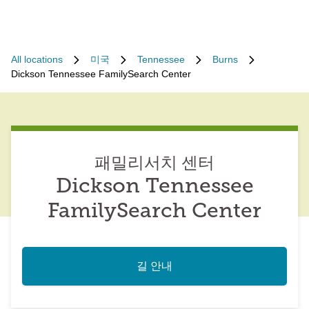
All locations
미국
Tennessee
Burns
Dickson Tennessee FamilySearch Center
패밀리서치 센터
Dickson Tennessee
FamilySearch Center
길 안내