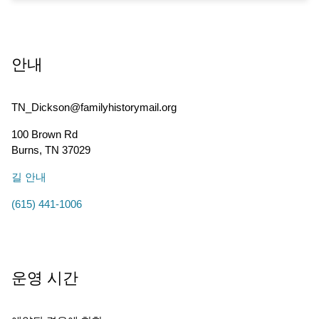
안내
TN_Dickson@familyhistorymail.org
100 Brown Rd
Burns
,
TN
37029
길 안내
(615) 441-1006
운영 시간