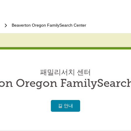
Beaverton Oregon FamilySearch Center
패밀리서치 센터
on Oregon FamilySearc
길 안내