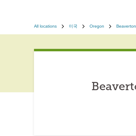
All locations
미국
Oregon
Beaverton
Beavert