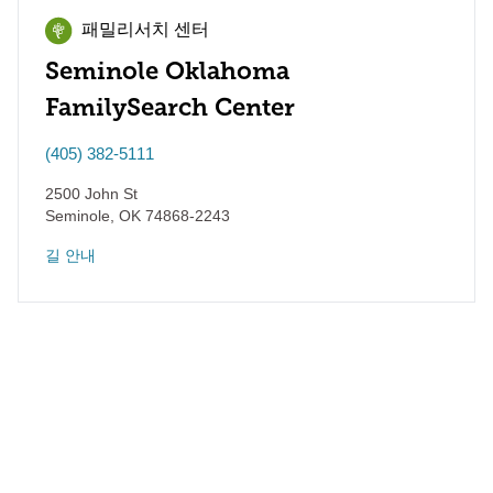
패밀리서치 센터
Seminole Oklahoma
FamilySearch Center
(405) 382-5111
2500 John St
Seminole
,
OK
74868-2243
길 안내