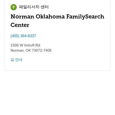
패밀리서치 센터
Norman Oklahoma FamilySearch
Center
(405) 364-8337
1506 W Imhoff Rd
Norman
,
OK
73072-7405
길 안내