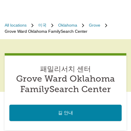
All locations
미국
Oklahoma
Grove
Grove Ward Oklahoma FamilySearch Center
패밀리서치 센터
Grove Ward Oklahoma
FamilySearch Center
길 안내