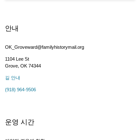
안내
OK_Groveward@familyhistorymail.org
1104 Lee St
Grove
,
OK
74344
길 안내
(918) 964-9506
운영 시간