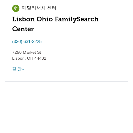
패밀리서치 센터
Lisbon Ohio FamilySearch
Center
(330) 631-3225
7250 Market St
Lisbon
,
OH
44432
길 안내