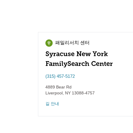
패밀리서치 센터
Syracuse New York
FamilySearch Center
(315) 457-5172
4889 Bear Rd
Liverpool
,
NY
13088-4757
길 안내