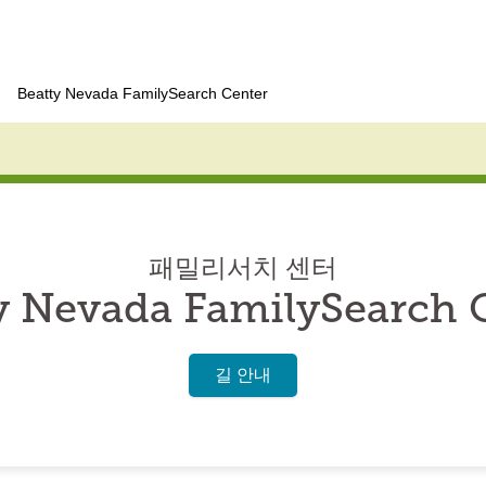
Beatty Nevada FamilySearch Center
패밀리서치 센터
y Nevada FamilySearch 
길 안내