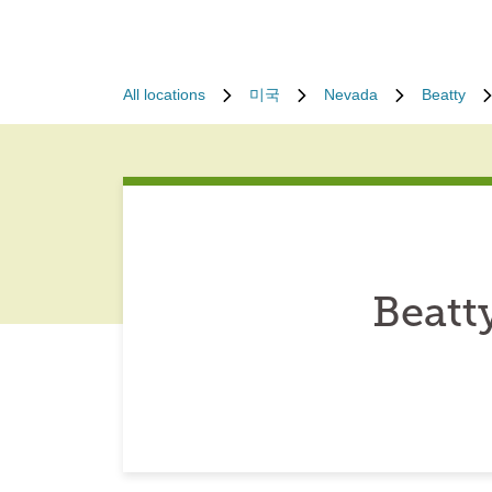
All locations
미국
Nevada
Beatty
Beatt