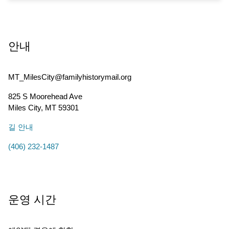
안내
MT_MilesCity@familyhistorymail.org
825 S Moorehead Ave
Miles City
,
MT
59301
길 안내
(406) 232-1487
운영 시간