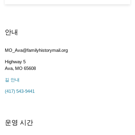
안내
MO_Ava@familyhistorymail.org
Highway 5
Ava
,
MO
65608
길 안내
(417) 543-9441
운영 시간