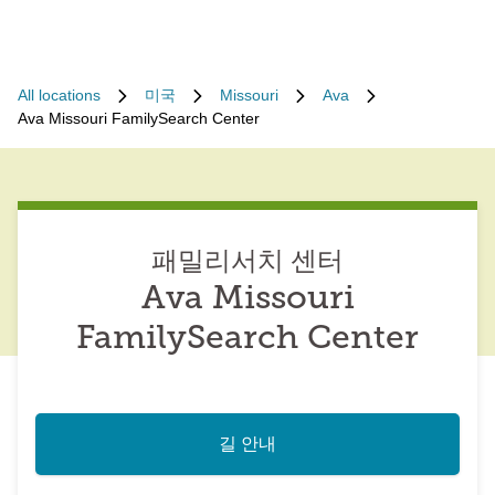
All locations
미국
Missouri
Ava
Ava Missouri FamilySearch Center
패밀리서치 센터
Ava Missouri
FamilySearch Center
길 안내