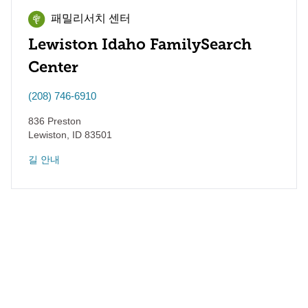
패밀리서치 센터
Lewiston Idaho FamilySearch
Center
(208) 746-6910
836 Preston
Lewiston
,
ID
83501
길 안내