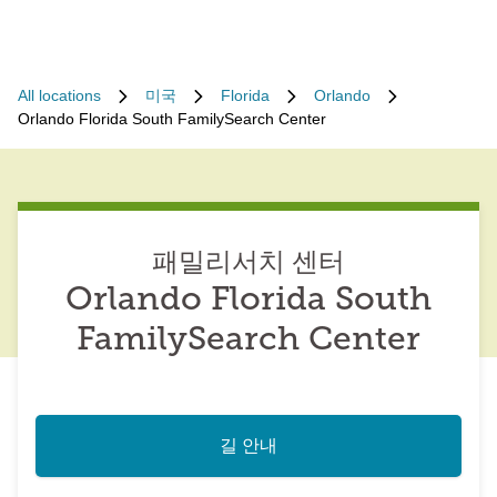
All locations
미국
Florida
Orlando
Orlando Florida South FamilySearch Center
패밀리서치 센터
Orlando Florida South
FamilySearch Center
길 안내