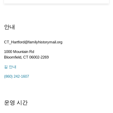
안내
CT_Hartford@familyhistorymail.org
1000 Mountain Rd
Bloomfield
,
CT
06002-2269
길 안내
(860) 242-1607
운영 시간