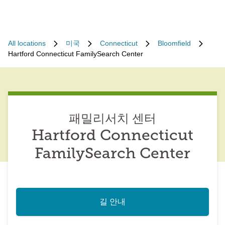
All locations
미국
Connecticut
Bloomfield
Hartford Connecticut FamilySearch Center
패밀리서치 센터
Hartford Connecticut
FamilySearch Center
길 안내