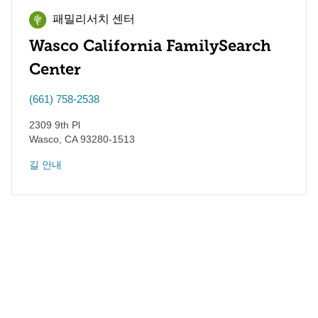
패밀리서치 센터
Wasco California FamilySearch
Center
(661) 758-2538
2309 9th Pl
Wasco
,
CA
93280-1513
길 안내