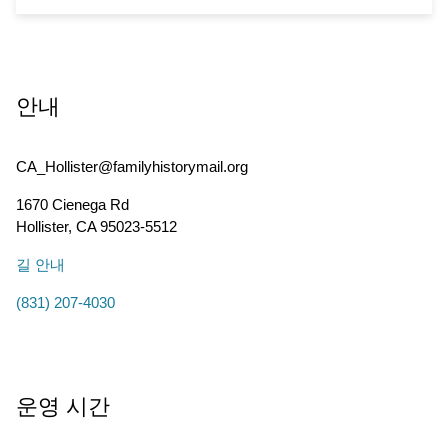
안내
CA_Hollister@familyhistorymail.org
1670 Cienega Rd
Hollister
,
CA
95023-5512
길 안내
(831) 207-4030
운영 시간