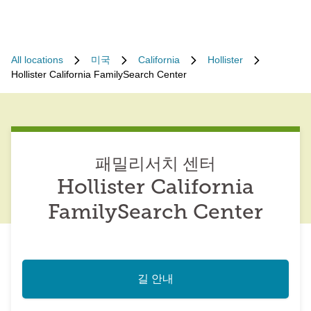
All locations
미국
California
Hollister
Hollister California FamilySearch Center
패밀리서치 센터
Hollister California
FamilySearch Center
길 안내