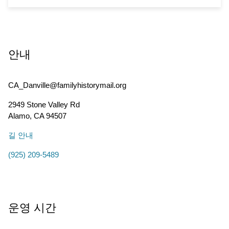
안내
CA_Danville@familyhistorymail.org
2949 Stone Valley Rd
Alamo
,
CA
94507
길 안내
(925) 209-5489
운영 시간