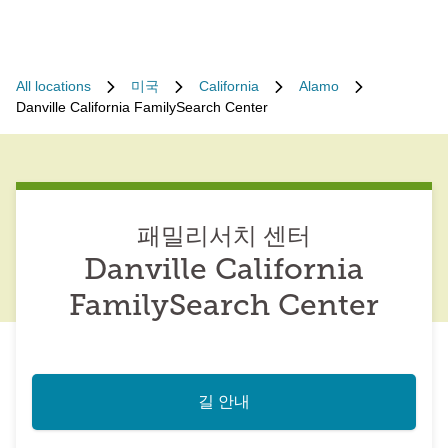
All locations
미국
California
Alamo
Danville California FamilySearch Center
패밀리서치 센터
Danville California
FamilySearch Center
길 안내