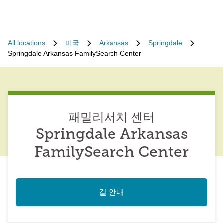
All locations
미국
Arkansas
Springdale
Springdale Arkansas FamilySearch Center
패밀리서치 센터
Springdale Arkansas
FamilySearch Center
길 안내