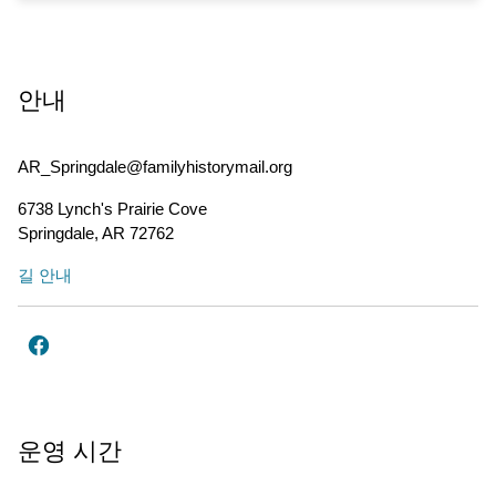
안내
AR_Springdale@familyhistorymail.org
6738 Lynch's Prairie Cove
Springdale
,
AR
72762
길 안내
운영 시간