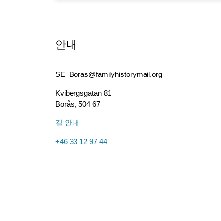
안내
SE_Boras@familyhistorymail.org
Kvibergsgatan 81
Borås
,
504 67
길 안내
+46 33 12 97 44