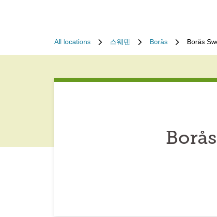
All locations
스웨덴
Borås
Borås Sw
Borås