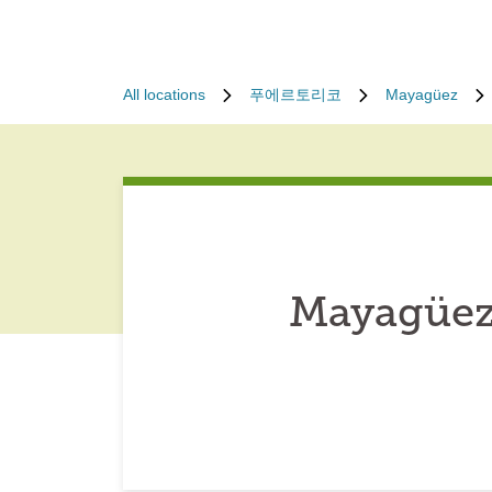
All locations
푸에르토리코
Mayagüez
Mayagüez 