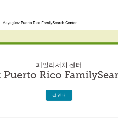
Mayagüez Puerto Rico FamilySearch Center
패밀리서치 센터
Puerto Rico FamilySea
길 안내