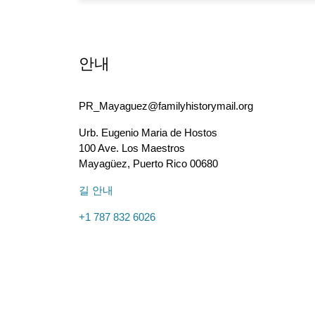
안내
PR_Mayaguez@familyhistorymail.org
Urb. Eugenio Maria de Hostos
100 Ave. Los Maestros
Mayagüez
,
Puerto Rico
00680
길 안내
+1 787 832 6026