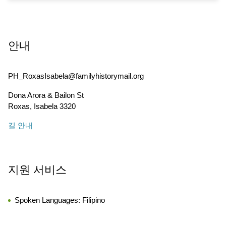
안내
PH_RoxasIsabela@familyhistorymail.org
Dona Arora & Bailon St
Roxas
,
Isabela
3320
길 안내
지원 서비스
Spoken Languages:
Filipino