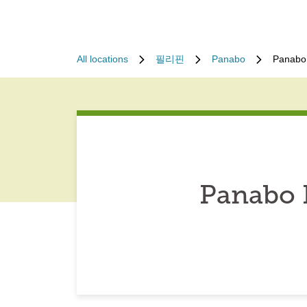
All locations
필리핀
Panabo
Panabo 
Panabo 