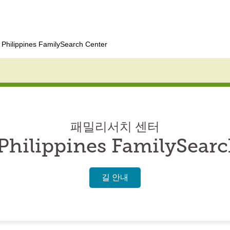
Philippines FamilySearch Center
패밀리서치 센터
Philippines FamilySearc
길 안내