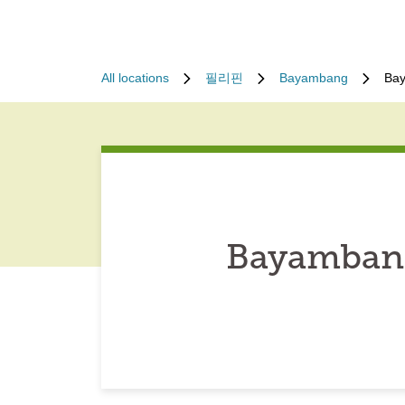
All locations
필리핀
Bayambang
Bay
Bayambang