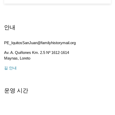
안내
PE_IquitosSanJuan@familyhistorymail.org
Av. A. Quiñones Km. 2.5 Nº 1612-1614
Maynas
,
Loreto
길 안내
운영 시간