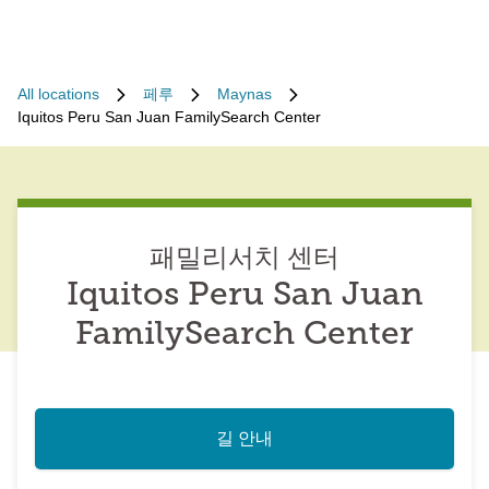
All locations
페루
Maynas
Iquitos Peru San Juan FamilySearch Center
패밀리서치 센터
Iquitos Peru San Juan
FamilySearch Center
길 안내