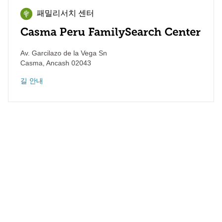
패밀리서치 센터
Casma Peru FamilySearch Center
Av. Garcilazo de la Vega Sn
Casma
,
Ancash
02043
길 안내