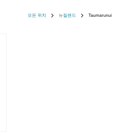
모든 위치
뉴질랜드
Taumarunui