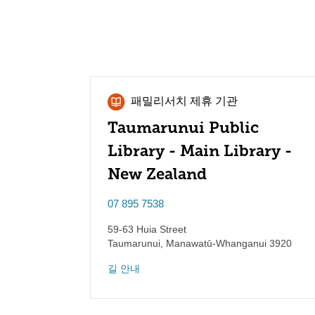
패밀리서치 제휴 기관
Taumarunui Public
Library - Main Library -
New Zealand
07 895 7538
59-63 Huia Street
Taumarunui
,
Manawatū-Whanganui
3920
길 안내