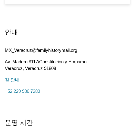
안내
MX_Veracruz@familyhistorymail.org
Av. Madero #117/Constitución y Emparan
Veracruz
,
Veracruz
91808
길 안내
+52 229 986 7289
운영 시간