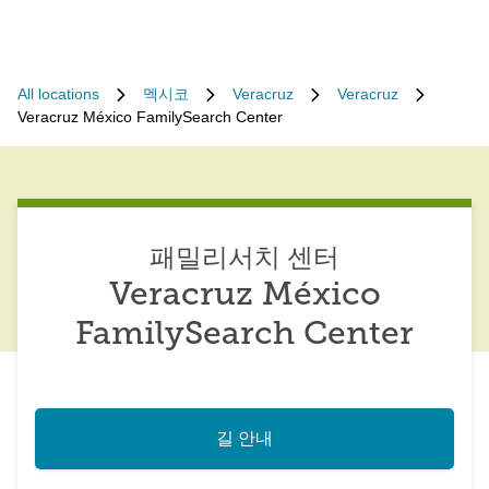
All locations
멕시코
Veracruz
Veracruz
Veracruz México FamilySearch Center
패밀리서치 센터
Veracruz México
FamilySearch Center
길 안내