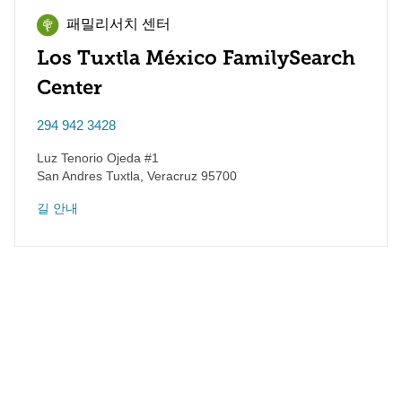
패밀리서치 센터
Los Tuxtla México FamilySearch
Center
294 942 3428
Luz Tenorio Ojeda #1
San Andres Tuxtla
,
Veracruz
95700
길 안내