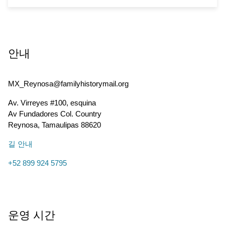
안내
MX_Reynosa@familyhistorymail.org
Av. Virreyes #100, esquina
Av Fundadores Col. Country
Reynosa
,
Tamaulipas
88620
길 안내
+52 899 924 5795
운영 시간