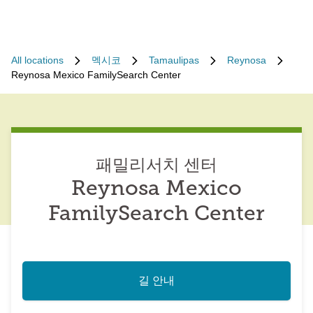
All locations
멕시코
Tamaulipas
Reynosa
Reynosa Mexico FamilySearch Center
패밀리서치 센터
Reynosa Mexico
FamilySearch Center
길 안내