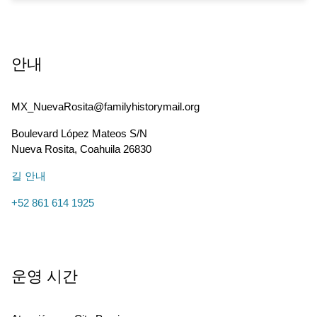
안내
MX_NuevaRosita@familyhistorymail.org
Boulevard López Mateos S/N
Nueva Rosita
,
Coahuila
26830
길 안내
+52 861 614 1925
운영 시간