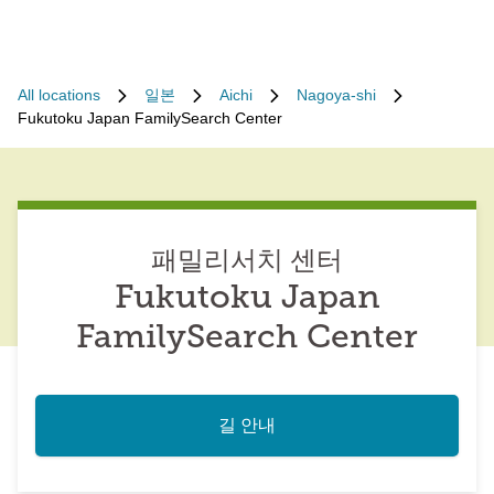
All locations
일본
Aichi
Nagoya-shi
Fukutoku Japan FamilySearch Center
패밀리서치 센터
Fukutoku Japan
FamilySearch Center
길 안내