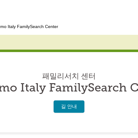
rmo Italy FamilySearch Center
패밀리서치 센터
mo Italy FamilySearch 
길 안내