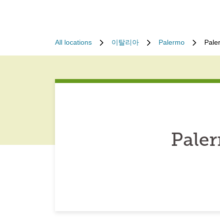
All locations
이탈리아
Palermo
Pale
Paler