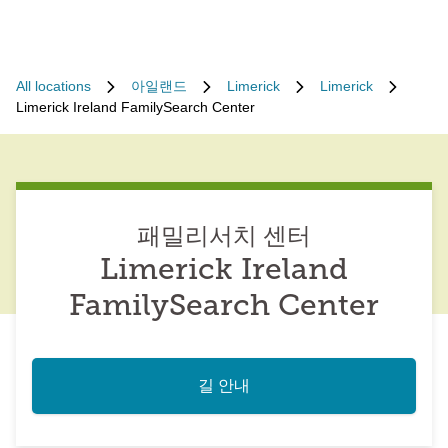
All locations
아일랜드
Limerick
Limerick
Limerick Ireland FamilySearch Center
패밀리서치 센터
Limerick Ireland
FamilySearch Center
길 안내