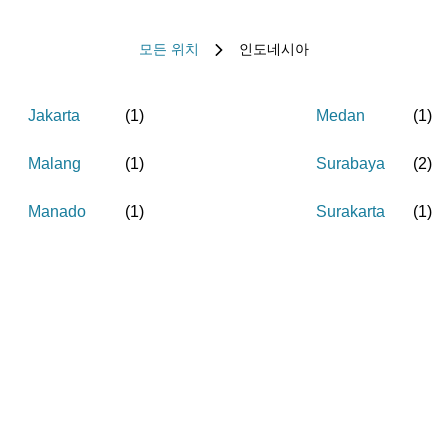
모든 위치
인도네시아
Jakarta
(
1
)
Medan
(
1
)
Malang
(
1
)
Surabaya
(
2
)
Manado
(
1
)
Surakarta
(
1
)