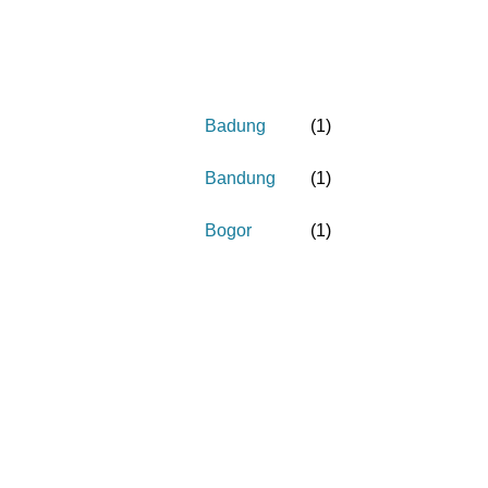
Badung
(
1
)
Bandung
(
1
)
Bogor
(
1
)