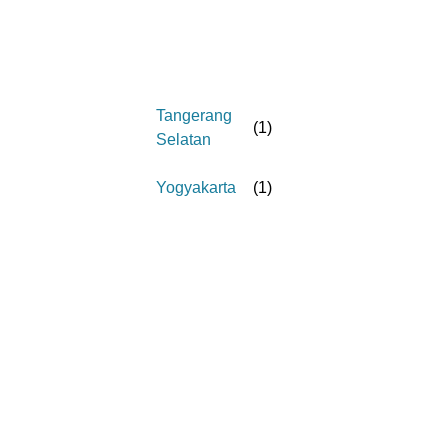
Tangerang
(
1
)
Selatan
Yogyakarta
(
1
)