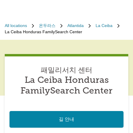
All locations
온두라스
Atlantida
La Ceiba
La Ceiba Honduras FamilySearch Center
패밀리서치 센터
La Ceiba Honduras
FamilySearch Center
길 안내