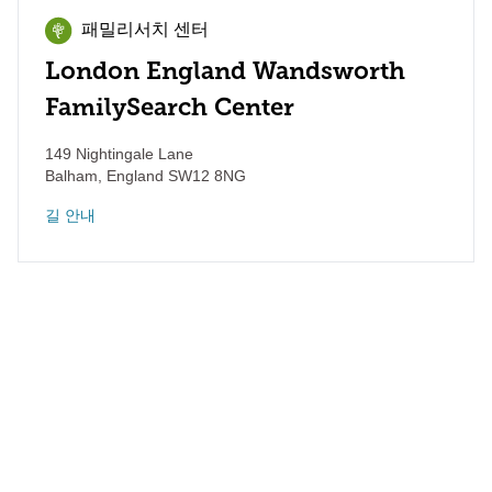
패밀리서치 센터
London England Wandsworth
FamilySearch Center
149 Nightingale Lane
Balham
,
England
SW12 8NG
길 안내