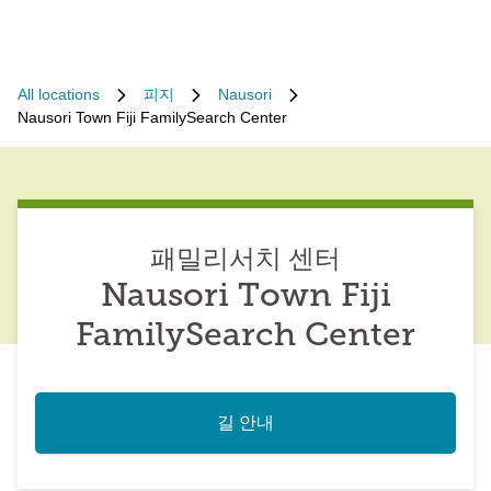
All locations
피지
Nausori
Nausori Town Fiji FamilySearch Center
패밀리서치 센터
Nausori Town Fiji
FamilySearch Center
길 안내