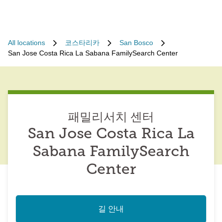
All locations
코스타리카
San Bosco
San Jose Costa Rica La Sabana FamilySearch Center
패밀리서치 센터
San Jose Costa Rica La
Sabana FamilySearch
Center
길 안내