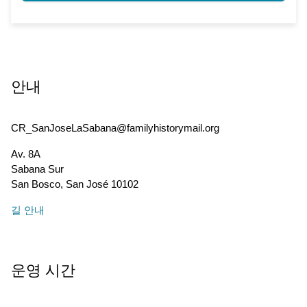
안내
CR_SanJoseLaSabana@familyhistorymail.org
Av. 8A
Sabana Sur
San Bosco
,
San José
10102
길 안내
운영 시간