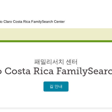
io Claro Costa Rica FamilySearch Center
패밀리서치 센터
o Costa Rica FamilySear
길 안내