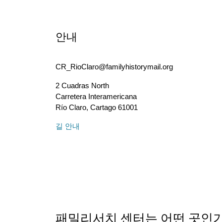
안내
CR_RioClaro@familyhistorymail.org
2 Cuadras North
Carretera Interamericana
Río Claro
,
Cartago
61001
길 안내
패밀리서치 센터는 어떤 곳인