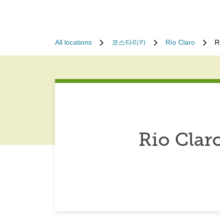
All locations
코스타리카
Río Claro
R
Rio Clar