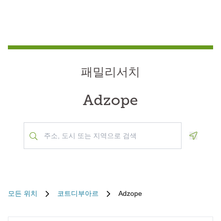
패밀리서치
Adzope
Geoloca
모든 위치
코트디부아르
Adzope