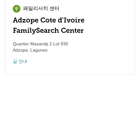
패밀리서치 센터
Adzope Cote d'Ivoire
FamilySearch Center
Quartier Masandji 2 Lot 930
Adzope
,
Lagunes
길 안내