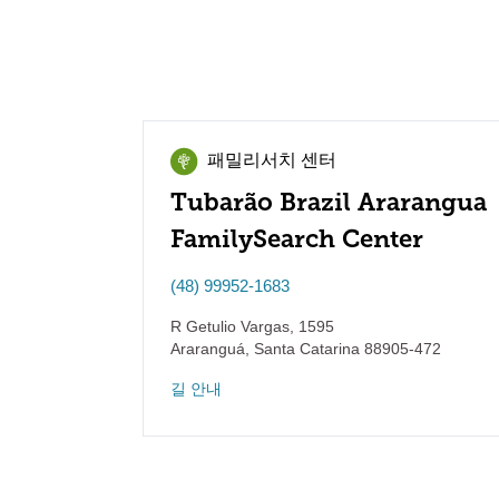
패밀리서치 센터
Tubarão Brazil Ararangua
FamilySearch Center
(48) 99952-1683
R Getulio Vargas, 1595
Araranguá
,
Santa Catarina
88905-472
길 안내