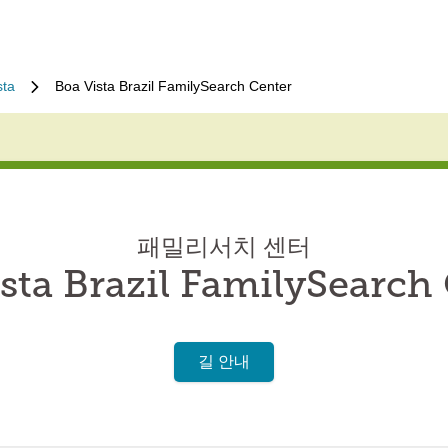
sta
Boa Vista Brazil FamilySearch Center
패밀리서치 센터
sta Brazil FamilySearch
길 안내