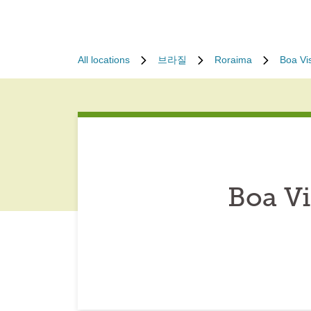
All locations
브라질
Roraima
Boa Vi
Boa Vi