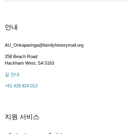
안내
AU_Onkaparinga@familyhistorymail.org
258 Beach Road
Hackham West
,
SA
5163
길 안내
+61 428 824 013
지원 서비스