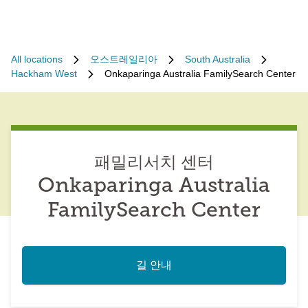
All locations
오스트레일리아
South Australia
Hackham West
Onkaparinga Australia FamilySearch Center
패밀리서치 센터
Onkaparinga Australia
FamilySearch Center
길 안내