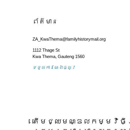
ព័ត៌មាន
ZA_KwaThema@familyhistorymail.org
1112 Thage St
Kwa Thema
,
Gauteng
1560
ទទួល​ការណែនាំ​ផ្លូវ
តើ​មជ្ឈមណ្ឌល​កម្មវិធី​ស