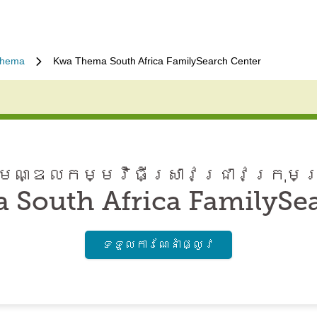
Thema
Kwa Thema South Africa FamilySearch Center
ណ្ឌល​កម្មវិធី​ស្រាវជ្រាវ​ក្រុមគ
South Africa FamilySe
ទទួល​ការណែនាំ​ផ្លូវ