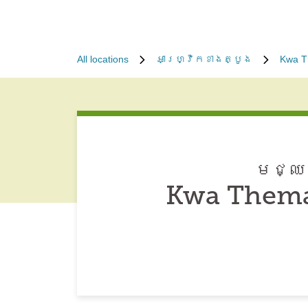
All locations
អាហ្វ្រិកខាងត្បូង
Kwa 
មជ្ឈម
Kwa Thema 