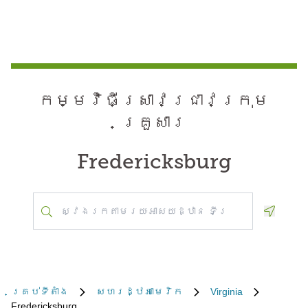
កម្មវិធី​ស្រាវជ្រាវ​ក្រុម
គ្រួសារ
Fredericksburg
Geoloca
គ្រប់​ទីតាំង
សហរដ្ឋអាមេរិក
Virginia
Fredericksburg