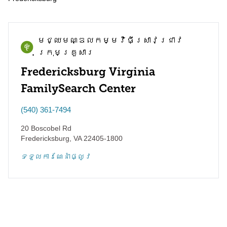
មជ្ឈមណ្ឌល​កម្មវិធី​ស្រាវជ្រាវ​
ក្រុមគ្រួសារ
Fredericksburg Virginia
FamilySearch Center
(540) 361-7494
20 Boscobel Rd
Fredericksburg
,
VA
22405-1800
ទទួល​ការណែនាំ​ផ្លូវ