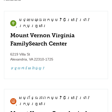
មជ្ឈមណ្ឌល​កម្មវិធី​ស្រាវជ្រាវ​
ក្រុមគ្រួសារ
Mount Vernon Virginia
FamilySearch Center
6219 Villa St
Alexandria
,
VA
22310-1725
ទទួល​ការណែនាំ​ផ្លូវ
សម្ព័ន្ធភាព​កម្មវិធី​ស្រាវជ្រាវ​
ក្រុមគ្រួសារ