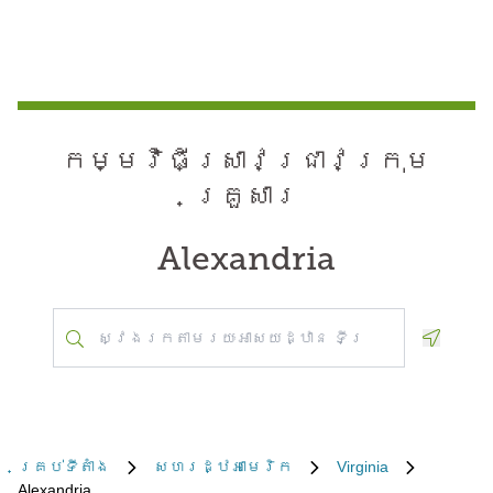
កម្មវិធី​ស្រាវជ្រាវ​ក្រុម
គ្រួសារ
Alexandria
Geoloca
គ្រប់​ទីតាំង
សហរដ្ឋអាមេរិក
Virginia
Alexandria