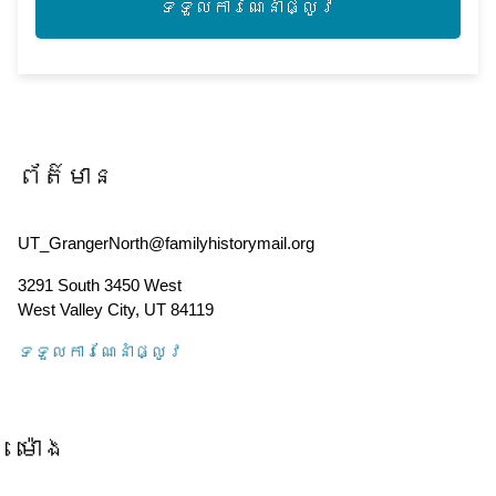
ទទួល​ការណែនាំ​ផ្លូវ
ព័ត៌មាន
UT_GrangerNorth@familyhistorymail.org
3291 South 3450 West
West Valley City
,
UT
84119
ទទួល​ការណែនាំ​ផ្លូវ
ម៉ោង