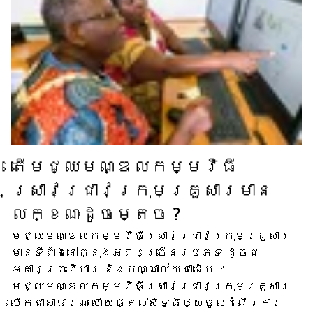
តើ​មជ្ឈមណ្ឌល​កម្មវិធី​
ស្រាវជ្រាវ​ក្រុមគ្រួសារ​មាន​
លក្ខណៈ​ដូចម្តេច ?
មជ្ឈមណ្ឌល​កម្មវិធី​ស្រាវជ្រាវ​ក្រុមគ្រួសារ​
មាន​ទីតាំង​នៅក្នុង​អគារ​ច្រើន​ប្រភេទ ដូចជា​
អគារ​ព្រះវិហារ និង​បណ្ណាល័យ​ជាដើម ។
មជ្ឈមណ្ឌល​កម្មវិធី​ស្រាវជ្រាវ​ក្រុមគ្រួសារ​
បើក​ជា​សាធារណៈ ហើយ​ផ្តល់​សិទ្ធិ​ឲ្យ​ចូល​ដំណើរការ​