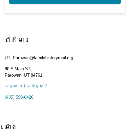
ព័ត៌មាន
UT_Parowan@familyhistorymail.org
90 S Main ST
Parowan
,
UT
84761
ទទួល​ការណែនាំ​ផ្លូវ
(435) 590-6426
ម៉ោង