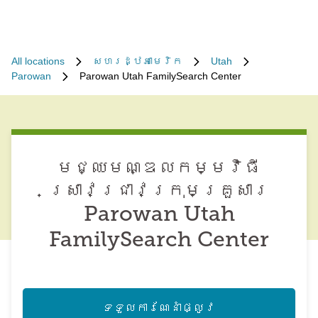
All locations
សហរដ្ឋអាមេរិក
Utah
Parowan
Parowan Utah FamilySearch Center
មជ្ឈមណ្ឌល​កម្មវិធី​
ស្រាវជ្រាវ​ក្រុមគ្រួសារ
Parowan Utah
FamilySearch Center
ទទួល​ការណែនាំ​ផ្លូវ