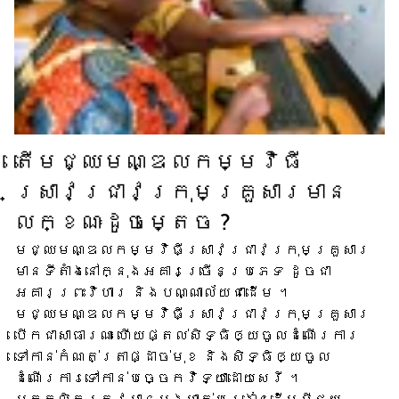
តើ​មជ្ឈមណ្ឌល​កម្មវិធី​
ស្រាវជ្រាវ​ក្រុមគ្រួសារ​មាន​
លក្ខណៈ​ដូចម្តេច ?
មជ្ឈមណ្ឌល​កម្មវិធី​ស្រាវជ្រាវ​ក្រុមគ្រួសារ​
មាន​ទីតាំង​នៅក្នុង​អគារ​ច្រើន​ប្រភេទ ដូចជា​
អគារ​ព្រះវិហារ និង​បណ្ណាល័យ​ជាដើម ។
មជ្ឈមណ្ឌល​កម្មវិធី​ស្រាវជ្រាវ​ក្រុមគ្រួសារ​
បើក​ជា​សាធារណៈ ហើយ​ផ្តល់​សិទ្ធិ​ឲ្យ​ចូល​ដំណើរការ​
ទៅកាន់​កំណត់ត្រា​ផ្ដាច់មុខ និង​សិទ្ធិ​ឲ្យ​ចូល​
ដំណើរការ​ទៅ​កាន់​បច្ចេកវិទ្យា​ដោយសេរី ។